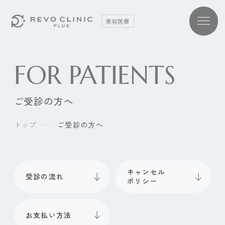
美容医療
FOR PATIENTS
MENU
施術メニュー
ご受診の方へ
美容点滴・美容注射
美容施術
トップ
ご受診の方へ
メディカルダイエット
美容内服
二日酔い内服
キャンセル
受診の流れ
ポリシー
漢方
ピル治療
お支払い方法
AGA