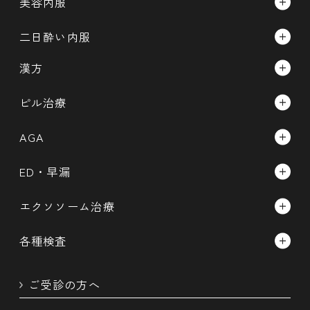
美容内服
鉄剤点滴
医療脱毛
リベルサス錠
シナール配合錠
高濃度ビタミンC点滴
二日酔い内服
ボトックス(ボツリヌストキシン)
フォシーガ錠
ユベラ錠
プレミアムダイエット点滴
カベリン（脂肪溶解注射）
タチオン錠
漢方
メトホルミン錠
ハイチオール錠
ニンニクマシマシ点滴
リジュランHB
ウルソデオキシコール酸錠
防風通聖散
ピル治療
トラネキサム酸錠
マイヤーズカクテル点滴
スネコスパフォルマ
グリチロン配合錠
防已黄耆湯
ラベルフィーユ28錠
イソトレチノイン錠
美白・ニキビ跡・赤み点滴
AGA
ジュベルック
二日酔い対策内服セット
五苓散
ファボワール28錠
美白セット
美肌・免疫・アレルギー点滴
ジャルプロスーパーハイドロ
ミノキシジル
ED・早漏
スリンダ28錠
美白プレミアムセット（3種）
肝臓スペシャル点滴
プルリアルデンシファイ
フィナステリド錠
シルデナフィル錠
エクソソーム治療
プラノバール配合錠
美白プレミアムセット（4種）
ブルベ点滴
花粉症ボツリヌストキシン治療
デュタステリド錠
タダラフィル錠
レボノルゲストレル錠
美白オールインワン内服
エクソソーム点滴
回復レボリューション点滴
各種検査
アートメイク（眉・リップ）
バルデナフィル錠
エクソソーム局部注射
二日酔いレボリューション点滴
血液検査
ダポキセチン錠
ご受診の方へ
エクソソーム吸入
カスタマイズプラセンタC点滴