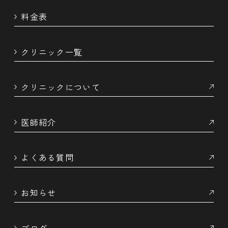
エクソソーム点鼻薬
プラセンタ注射
料金表
エクソソーム点眼薬
EXOダイヤモンド注射
クリニック一覧
クリニックについて
医師紹介
よくある質問
お知らせ
ブログ