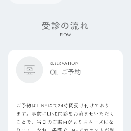
ED・早漏
エクソソーム治療
受診の流れ
各種検査
FLOW
PRICE
料金表
RESERVATION
ご予約
FOR PATIENTS
ご受診の方へ
ご予約はLINEにて24時間受け付けており
ます。事前にLINE問診をお済ませいただく
CLINICS
クリニック一覧
ことで、当日のご案内がよりスムーズにな
ります。なお、各院でLINEアカウントが異