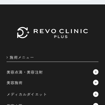
施術メニュー
美容点滴・美容注射
白玉点滴/スーパー白玉点滴
美容施術
疲労回復（にんにく）点滴
ルメッカ
メディカルダイエット
肝臓サポート点滴
インモード
マンジャロ