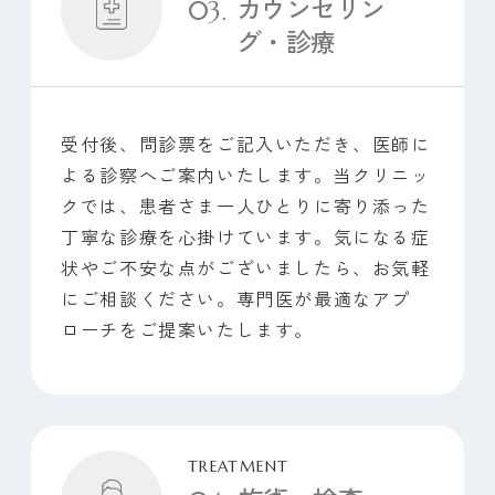
カウンセリン
グ・診療
各院サイトはこちらから
池袋院
神田神保町院
札幌すすきの院
受付後、問診票をご記入いただき、医師に
よる診察へご案内いたします。当クリニッ
クでは、患者さま一人ひとりに寄り添った
丁寧な診療を心掛けています。気になる症
プライバシーポリシー
特定商取引法に基づく表記
状やご不安な点がございましたら、お気軽
施設基準及び診療報酬に
関する掲示
にご相談ください。専門医が最適なアプ
ローチをご提案いたします。
TREATMENT